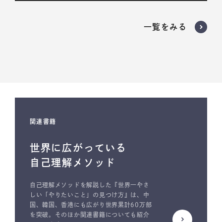
いいえ。
プログラムが必要だと判断された場合のみ、受講いただく
一覧をみる
ようお願いしております。
担当者からの無理な勧誘は一切行っておりません。
関連書籍
世界に広がっている
自己理解メソッド
自己理解メソッドを解説した『世界一やさ
しい「やりたいこと」の見つけ方』は、中
国、韓国、香港にも広がり世界累計60万部
を突破。そのほか関連書籍についても紹介