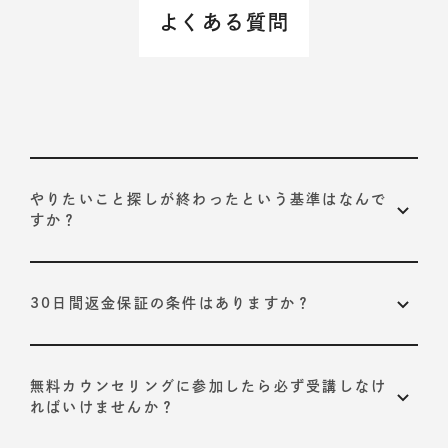
よくある質問
やりたいこと探しが終わったという基準はなんで
すか？
以下の2つが基準です。
30日間返金保証の条件はありますか？
プログラムで定められている、10STEPそれぞれの合
格基準を達成すること
ありません。
いかなる理由でも返金させていただきます。
お客様自身が導き出された「やりたいこと」に納得感
受講開始から30日以内に担当コーチにお申し出くださ
無料カウンセリングに参加したら必ず受講しなけ
を持っていること
い。
ればいけませんか？