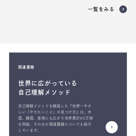
プログラムが必要だと判断された場合のみ、受講いただく
一覧をみる
ようお願いしております。
担当者からの無理な勧誘は一切行っておりません。
関連書籍
世界に広がっている
自己理解メソッド
自己理解メソッドを解説した『世界一やさ
しい「やりたいこと」の見つけ方』は、中
国、韓国、香港にも広がり世界累計60万部
を突破。そのほか関連書籍についても紹介
しています。