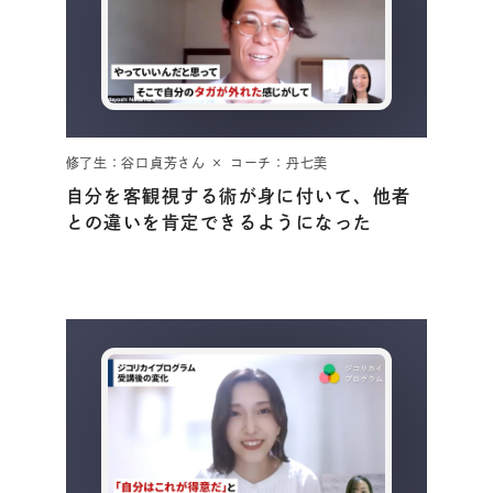
好き
＃
夢中になれるものってなんだろう？
＃
好きなことってなんだろう？
修了生：谷口貞芳さん × コーチ：丹七美
自分を客観視する術が身に付いて、他者
との違いを肯定できるようになった
やりたいこと
＃
人生の目標ってなんだろう？
＃
本当にやりたいことってなんだろう？
＃
自分らしく生きるには？