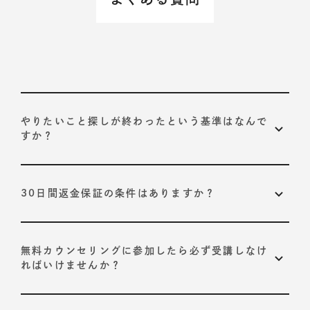
やりたいこと探しが終わったという基準はなんで
すか？
以下の2つが基準です。
30日間返金保証の条件はありますか？
プログラムで定められている、10STEPそれぞれの合
格基準を達成すること
ありません。
いかなる理由でも返金させていただきます。
お客様自身が導き出された「やりたいこと」に納得感
受講開始から30日以内に担当コーチにお申し出くださ
無料カウンセリングに参加したら必ず受講しなけ
を持っていること
い。
ればいけませんか？
いいえ。