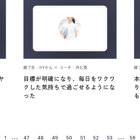
修了生：HYさん × コーチ：丹七美
修
ヤ
目標が明確になり、毎日をワクワ
クした気持ちで過ごせるようにな
った
1
47
48
49
50
51
52
53
56