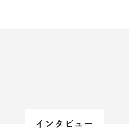
得意
好き
うすれば自分に自信が持てる？
＃
夢中になれるものってなんだ
分の強みとは？
＃
好きなことってなんだろう？
意なことってなんだろう？
インタビュー