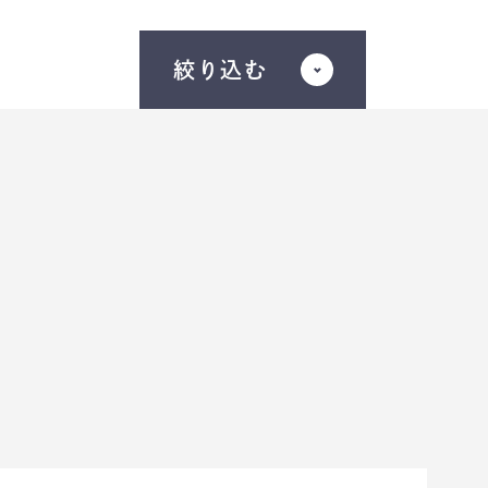
絞り込む
やりたいこと
ろう？
＃
人生の目標ってなんだろう？
本当にやりたいことってなんだろ
＃
う？
＃
自分らしく生きるには？