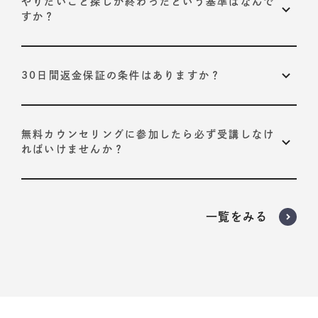
やりたいこと探しが終わったという基準はなんで
すか？
以下の2つが基準です。
30日間返金保証の条件はありますか？
プログラムで定められている、10STEPそれぞれの合
格基準を達成すること
ありません。
いかなる理由でも返金させていただきます。
お客様自身が導き出された「やりたいこと」に納得感
受講開始から30日以内に担当コーチにお申し出くださ
無料カウンセリングに参加したら必ず受講しなけ
を持っていること
い。
ればいけませんか？
いいえ。
プログラムが必要だと判断された場合のみ、受講いただく
一覧をみる
ようお願いしております。
担当者からの無理な勧誘は一切行っておりません。