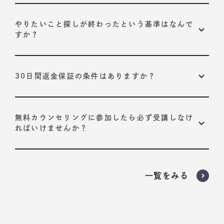
やりたいこと探しが終わったという基準はなんで
すか？
以下の2つが基準です。
30日間返金保証の条件はありますか？
プログラムで定められている、10STEPそれぞれの合
格基準を達成すること
ありません。
いかなる理由でも返金させていただきます。
お客様自身が導き出された「やりたいこと」に納得感
受講開始から30日以内に担当コーチにお申し出くださ
無料カウンセリングに参加したら必ず受講しなけ
を持っていること
い。
ればいけませんか？
いいえ。
プログラムが必要だと判断された場合のみ、受講いただく
一覧をみる
ようお願いしております。
担当者からの無理な勧誘は一切行っておりません。