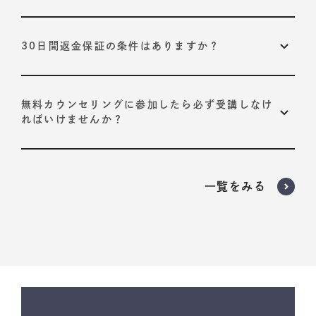
以下の2つが基準です。
30日間返金保証の条件はありますか？
プログラムで定められている、10STEPそれぞれの合
格基準を達成すること
ありません。
いかなる理由でも返金させていただきます。
お客様自身が導き出された「やりたいこと」に納得感
受講開始から30日以内に担当コーチにお申し出くださ
無料カウンセリングに参加したら必ず受講しなけ
を持っていること
い。
ればいけませんか？
いいえ。
プログラムが必要だと判断された場合のみ、受講いただく
一覧をみる
ようお願いしております。
担当者からの無理な勧誘は一切行っておりません。