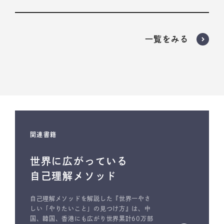
いいえ。
プログラムが必要だと判断された場合のみ、受講いただく
一覧をみる
ようお願いしております。
担当者からの無理な勧誘は一切行っておりません。
関連書籍
世界に広がっている
自己理解メソッド
自己理解メソッドを解説した『世界一やさ
しい「やりたいこと」の見つけ方』は、中
国、韓国、香港にも広がり世界累計60万部