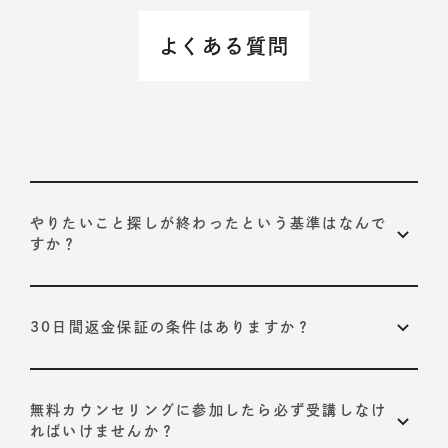
よくある質問
やりたいこと探しが終わったという基準はなんで
すか？
以下の2つが基準です。
30日間返金保証の条件はありますか？
プログラムで定められている、10STEPそれぞれの合
格基準を達成すること
ありません。
いかなる理由でも返金させていただきます。
お客様自身が導き出された「やりたいこと」に納得感
受講開始から30日以内に担当コーチにお申し出くださ
無料カウンセリングに参加したら必ず受講しなけ
を持っていること
い。
ればいけませんか？