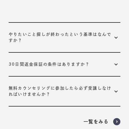
やりたいこと探しが終わったという基準はなんで
すか？
以下の2つが基準です。
30日間返金保証の条件はありますか？
プログラムで定められている、10STEPそれぞれの合
格基準を達成すること
ありません。
いかなる理由でも返金させていただきます。
お客様自身が導き出された「やりたいこと」に納得感
受講開始から30日以内に担当コーチにお申し出くださ
無料カウンセリングに参加したら必ず受講しなけ
を持っていること
い。
ればいけませんか？
いいえ。
プログラムが必要だと判断された場合のみ、受講いただく
一覧をみる
ようお願いしております。
担当者からの無理な勧誘は一切行っておりません。